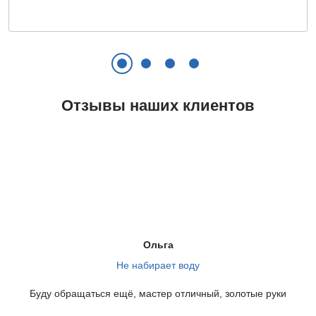
быть много: начиная от
люк с применением
проблем с
физической силы, так как
электроснабжением до
есть большой шанс
сбоев в электронике
сломать детали. Основная
стиральной машины.
причина: из строя вышел
блокиратор люка.
Отзывы наших клиентов
Цена ремонта:
Цена ремонта:
от 580 руб.
от 580 руб.
Не отжимает
Прыгает
Скорее всего, вышел из
Стиральную машинку
Ольга
строя сливной насос
сильно болтает, слышен
Не набирает воду
(помпа). Эта проблема
характерный стук во время
фиксируется в 83%
стирки или отжима.
Буду обращаться ещё, мастер отличный, золотые руки
случаев, когда машинка