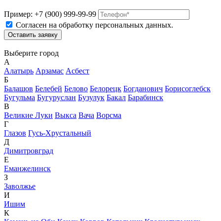
Пример: +7 (900) 999-99-99
Согласен на обработку персональных данных.
Выберите город
А
Алатырь
Арзамас
Асбест
Б
Балашов
Белебей
Белово
Белорецк
Богданович
Борисоглебск
Бугульма
Бугуруслан
Бузулук
Бакал
Барабинск
В
Великие Луки
Выкса
Вача
Ворсма
Г
Глазов
Гусь-Хрустальный
Д
Димитровград
Е
Еманжелинск
З
Заволжье
И
Ишим
К