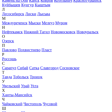
Камень на Оби
Канск
Ковров
Котельнич
Краснотурьинск
Куйбышев
Кунгур
Кыштым
Л
Лесосибирск
Лиски
Лысьва
М
Междуреченск
Мыски
Мелеуз
Муром
Н
Нефтекамск
Нижний Тагил
Новомосковск
Новоуральск
О
Озерск
П
Павлово
Похвистнево
Пласт
Р
Россошь
С
Сарапул
Сибай
Сатка
Славгород
Сосновское
Т
Тавда
Тобольск
Троицк
У
Увельский
Урай
Ухта
Х
Ханты-Мансийск
Ч
Чайковский
Чистополь
Чусовой
Ш