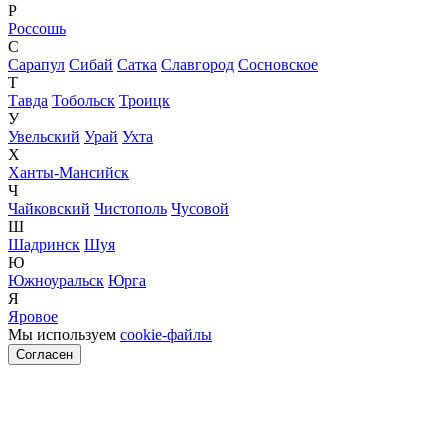
Р
Россошь
С
Сарапул
Сибай
Сатка
Славгород
Сосновское
Т
Тавда
Тобольск
Троицк
У
Увельский
Урай
Ухта
Х
Ханты-Мансийск
Ч
Чайковский
Чистополь
Чусовой
Ш
Шадринск
Шуя
Ю
Южноуральск
Юрга
Я
Яровое
Мы используем
cookie-файлы
Согласен