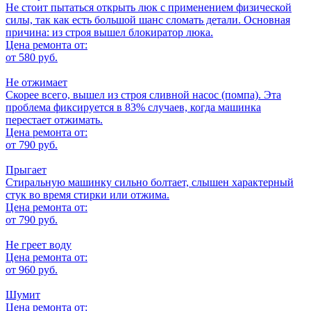
Не стоит пытаться открыть люк с применением физической
силы, так как есть большой шанс сломать детали. Основная
причина: из строя вышел блокиратор люка.
Цена ремонта от:
от 580 руб.
Не отжимает
Скорее всего, вышел из строя сливной насос (помпа). Эта
проблема фиксируется в 83% случаев, когда машинка
перестает отжимать.
Цена ремонта от:
от 790 руб.
Прыгает
Стиральную машинку сильно болтает, слышен характерный
стук во время стирки или отжима.
Цена ремонта от:
от 790 руб.
Не греет воду
Цена ремонта от:
от 960 руб.
Шумит
Цена ремонта от: