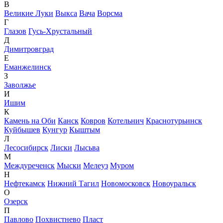
В
Великие Луки
Выкса
Вача
Ворсма
Г
Глазов
Гусь-Хрустальный
Д
Димитровград
Е
Еманжелинск
З
Заволжье
И
Ишим
К
Камень на Оби
Канск
Ковров
Котельнич
Краснотурьинск
Куйбышев
Кунгур
Кыштым
Л
Лесосибирск
Лиски
Лысьва
М
Междуреченск
Мыски
Мелеуз
Муром
Н
Нефтекамск
Нижний Тагил
Новомосковск
Новоуральск
О
Озерск
П
Павлово
Похвистнево
Пласт