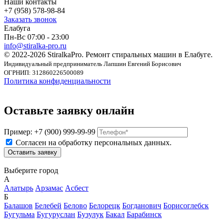
Наши контакты
+7 (958) 578-98-84
Заказать звонок
Елабуга
Пн-Вс 07:00 - 23:00
info@stiralka-pro.ru
© 2022-2026 StiralkaPro. Ремонт стиральных машин в Елабуге.
Индивидуальный предприниматель Лапшин Евгений Борисович
ОГРНИП: 312860226500089
Политика конфиденциальности
Оставьте заявку онлайн
Пример: +7 (900) 999-99-99
Согласен на обработку персональных данных.
Выберите город
А
Алатырь
Арзамас
Асбест
Б
Балашов
Белебей
Белово
Белорецк
Богданович
Борисоглебск
Бугульма
Бугуруслан
Бузулук
Бакал
Барабинск