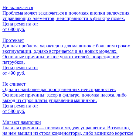
Не включается
Проблема может заключаться в поломках кнопки включения,
управляющих элементов, неисправности в фильтре помех.
Цена ремонта от:
от 680 руб.
Протекает
Данная проблема характерна для машинок с большим сроком
эксплуатации, однако встречается и на новых моделях.
Основные причины: износ уплотнителей, повреждение
патрубков.
Цена ремонта от:
от 490 руб.
Не сливает
Одна из наиболее распространенных неисправностей.
Основные причины: засор в фильтре, поломка насоса, либо
выход из строя платы управления машинкой.
Цена ремонта от:
от 580 руб.
Мигают лампочки
Главная причина — поломки модуля управления. Возможно,
на нем вышли из строя конденсаторы, либо возникло короткое