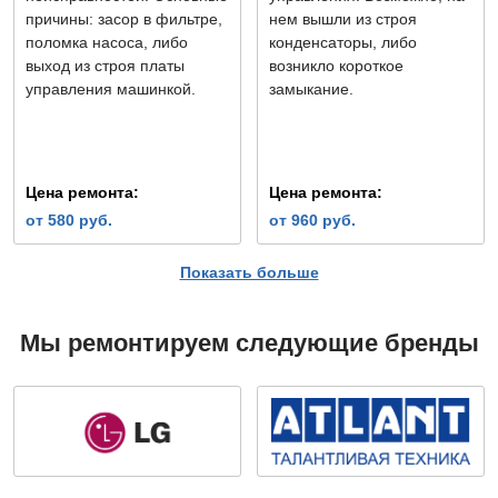
причины: засор в фильтре,
нем вышли из строя
поломка насоса, либо
конденсаторы, либо
выход из строя платы
возникло короткое
управления машинкой.
замыкание.
Цена ремонта:
Цена ремонта:
от 580 руб.
от 960 руб.
Показать больше
Не набирает воду
Болтается барабан
Мы ремонтируем следующие бренды
При этой проблеме на
Обратите внимание, что у
дисплее машинки
барабана должен быть
появляются
небольшой люфт — это
соответствующие коды
функция, заложенная
ошибок, либо машинка
производителем. Однако,
зависает.
если барабан стал
шататься сильнее,