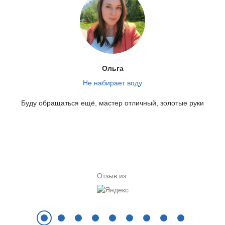
от 580 руб.
от 580 руб.
Не отжимает
Прыгает
Скорее всего, вышел из
Стиральную машинку
Ольга
строя сливной насос
сильно болтает, слышен
Не набирает воду
(помпа). Эта проблема
характерный стук во время
фиксируется в 83%
стирки или отжима.
Буду обращаться ещё, мастер отличный, золотые руки
случаев, когда машинка
перестает отжимать.
Отзыв из:
Цена ремонта:
Цена ремонта:
от 790 руб.
от 790 руб.
Не греет воду
Шумит